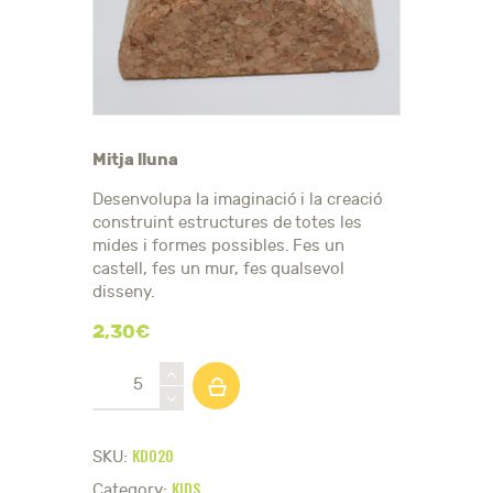
Mitja lluna
Desenvolupa la imaginació i la creació
construint estructures de totes les
mides i formes possibles. Fes un
castell, fes un mur, fes qualsevol
disseny.
2,30
€
Mitja
lluna
quantity
KD020
SKU:
KIDS
Category: