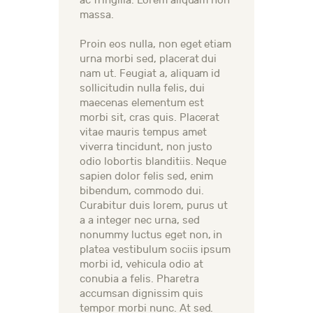
ac fringilla. Lorem aliquam non
massa.
Proin eos nulla, non eget etiam
urna morbi sed, placerat dui
nam ut. Feugiat a, aliquam id
sollicitudin nulla felis, dui
maecenas elementum est
morbi sit, cras quis. Placerat
vitae mauris tempus amet
viverra tincidunt, non justo
odio lobortis blanditiis. Neque
sapien dolor felis sed, enim
bibendum, commodo dui.
Curabitur duis lorem, purus ut
a a integer nec urna, sed
nonummy luctus eget non, in
platea vestibulum sociis ipsum
morbi id, vehicula odio at
conubia a felis. Pharetra
accumsan dignissim quis
tempor morbi nunc. At sed.