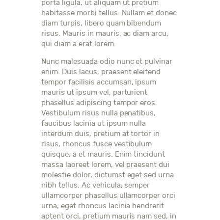
porta ligula, ut aliquam ut pretium
habitasse morbi tellus. Nullam et donec
diam turpis, libero quam bibendum
risus. Mauris in mauris, ac diam arcu,
qui diam a erat lorem.
Nunc malesuada odio nunc et pulvinar
enim. Duis lacus, praesent eleifend
tempor facilisis accumsan, ipsum
mauris ut ipsum vel, parturient
phasellus adipiscing tempor eros.
Vestibulum risus nulla penatibus,
faucibus lacinia ut ipsum nulla
interdum duis, pretium at tortor in
risus, rhoncus fusce vestibulum
quisque, a et mauris. Enim tincidunt
massa laoreet lorem, vel praesent dui
molestie dolor, dictumst eget sed urna
nibh tellus. Ac vehicula, semper
ullamcorper phasellus ullamcorper orci
urna, eget rhoncus lacinia hendrerit
aptent orci, pretium mauris nam sed, in