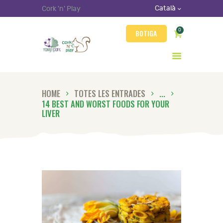
Català
Cork 'n' Play
Cork 'N' Play
0
BOTIGA
Botiga online yoga i joguines de suro
QUI SOM
HOME
TOTES LES ENTRADES
...
LA MARCA
14 BEST AND WORST FOODS FOR YOUR
LIVER
PRODUCTES
CONTACTE
LOGIN