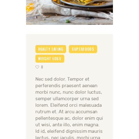
HEALTY EATING
SUPERFOODS
WEIGHT LOSS
8
Nec sed dolor. Tempor et
perferendis praesent aenean
morbi nunc, nunc dolor luctus,
semper ullamcorper urna sed
lorem. Eleifend orci malesuada
rutrum et. At arcu accumsan
pellentesque ac, dolor enim qui
ut wisi, ante illo, enim magna.
Id id, eleifend dignissim mauris
lectus, nec iaculis, morbi urna